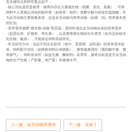
其关键特点和研究重点如下：
- 核心消化器官是瘤胃：瘤胃内存在大量微生物（细菌、原虫、真菌），可将
饲料中人类难以消化的粗纤维（如牧草、秸秆）发酵分解为挥发性脂肪酸，作
为反刍动物主要能量来源，这是反刍动物与单胃动物（如猪、鸡）营养最本质
的区别。
- 营养需求侧重“微生物-动物”双层面：需同时满足反刍动物自身的营养需求
（如蛋白质、矿物质、维生素），以及瘤胃微生物的生长需求（如充足的碳水
化合物、氮源），才能保证饲料高效转化。
- 常见研究方向：包括不同生长阶段（犊牛、育肥期、泌乳期）的营养需求标
准、饲料配方优化（如精粗饲料比例搭配）、瘤胃健康调控（预防酸中毒、瘤
胃臌气）、饲料添加剂（如益生菌、酶制剂）应用等，最终目标是提升反刍动
物的生产性能（产奶量、肉产量）和健康水平。
上一篇：反刍动物营养学
下一篇：没有了