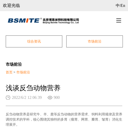
欢迎光临
中
En
/
综合资讯
市场前沿
市场前沿
首页
>
市场前沿
浅谈反刍动物营养
2022/6/2 12:06:39
900
反刍动物营养是研究牛、羊、鹿等反刍动物的营养需求、饲料利用规律及营养
调控技术的学科，核心围绕其独特的多胃（瘤胃、网胃、瓣胃、皱胃）消化生
理展开。